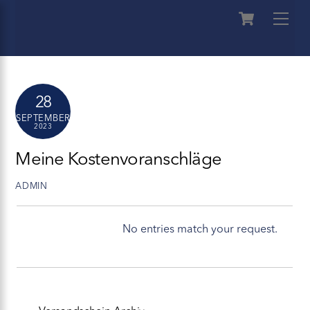
Skip
Cart
Men
to
content
28
SEPTEMBER
2023
Meine Kostenvoranschläge
ADMIN
No entries match your request.